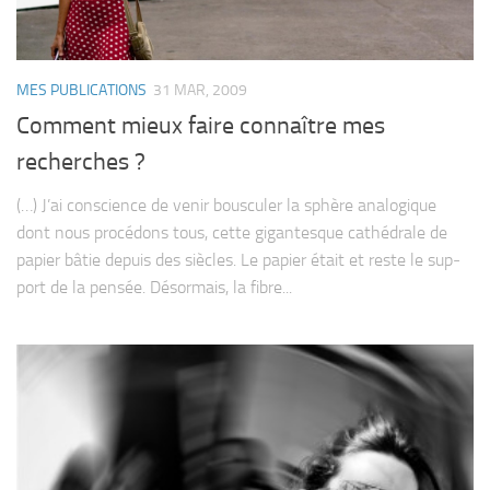
MES PUBLICATIONS
31 MAR, 2009
Comment mieux faire connaître mes
recherches ?
(…) J’ai conscience de venir bous­cu­ler la sphère ana­lo­gique
dont nous pro­cé­dons tous, cette gigan­tesque cathé­drale de
papier bâtie depuis des siècles. Le papier était et reste le sup­
port de la pen­sée. Désor­mais, la fibre...