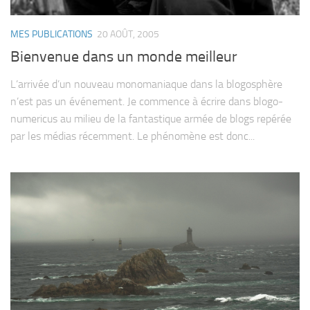
MES PUBLICATIONS
20 AOÛT, 2005
Bien­ve­nue dans un monde meilleur
L’arrivée d’un nou­veau mono­ma­niaque dans la blo­go­sphère
n’est pas un événe­ment. Je com­mence à écrire dans blogo-​
numericus au milieu de la fan­tas­tique armée de blogs repé­rée
par les médias récem­ment. Le phé­no­mène est donc...