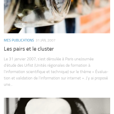
MES PUBLICATIONS
31 JAN, 2007
Les pairs et le cluster
Le 31 jan­vier 2007, s’est dérou­lée à Paris uneJour­née
d’étude des Urfist (Uni­tés régio­nales de for­ma­tion à
l’information scien­ti­fique et tech­nique) sur le thème « Évalua­
tion et vali­da­tion de l’information sur inter­net ». J’y ai pro­posé
une...