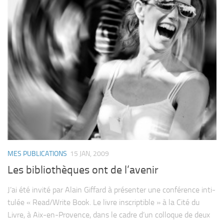
MES PUBLICATIONS
15 JAN, 2009
Les bibliothèques ont de l’avenir
J’ai été invité par Alain Gif­fard à pré­sen­ter une confé­rence inti­
tu­lée « Read/​Write Book. Le livre ins­crip­tible » à la Cité du
Livre, à Aix-​en-​Provence, dans le cadre d’un col­loque de deux