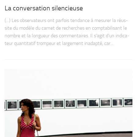
La conversation silencieuse
(…) Les obser­va­teurs ont par­fois ten­dance à mesu­rer la réus­
site du modèle du car­net de recherches en comp­ta­bi­li­sant le
nombre et la lon­gueur des com­men­taires. Il s’agit d’un indi­ca­
teur quan­ti­ta­tif trom­peur et lar­ge­ment inadapté, car...