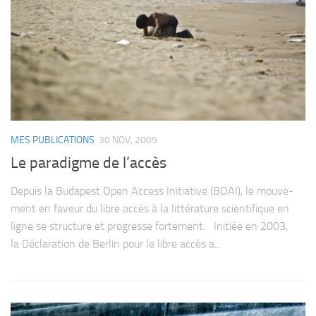
MES PUBLICATIONS
30 NOV, 2009
Le paradigme de l’accès
Depuis la Buda­pest Open Access Ini­tia­tive (BOAI), le mou­ve­
ment en faveur du libre accès à la lit­té­ra­ture scien­ti­fique en
ligne se struc­ture et pro­gresse fortement. Ini­tiée en 2003,
la Décla­ra­tion de Ber­lin pour le libre accès a...