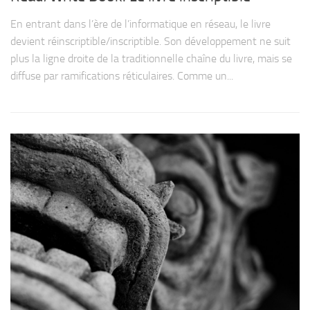
En entrant dans l’ère de l’informatique en réseau, le livre
devient réinscriptible/​inscriptible. Son déve­lop­pe­ment ne suit
plus la ligne droite de la tra­di­tion­nelle chaîne du livre, mais se
dif­fuse par rami­fi­ca­tions réti­cu­laires. Comme un...