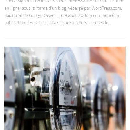
if:book signale une ini­tia­tive très inté­res­sante : la repu­bli­ca­tion
en ligne, sous la forme d’un blog hébergé par Word​Press​.com,
dujour­nal de George Orwell. Le 9 août 2008 a com­mencé la
publi­ca­tion des notes (j’allais écrire « billets ») prises le...