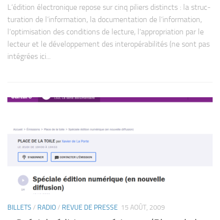
L’édition élec­tro­nique repose sur cinq piliers dis­tincts : la struc­
tu­ra­tion de l’information, la docu­men­ta­tion de l’information,
l’optimisation des condi­tions de lec­ture, l’appropriation par le
lec­teur et le déve­lop­pe­ment des inter­opé­ra­bi­li­tés (ne sont pas
inté­grées ici...
BILLETS
/
RADIO
/
REVUE DE PRESSE
15 AOÛT, 2009