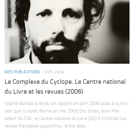
MES PUBLICATIONS
1 AVR, 2006
Le Complexe du Cyclope. Le Centre national
du Livre et les revues (2006)
Sophie Bar­luet a rendu un rap­port en avril 2006 suite à la mis­
sion que lui avait donné en mai 2005 Eric Gross, alors Pré­
sident du CNL, le Centre natio­nal du Livre [30] Il s’intitule Les
revues fran­çaises aujourd’hui : entre désir...