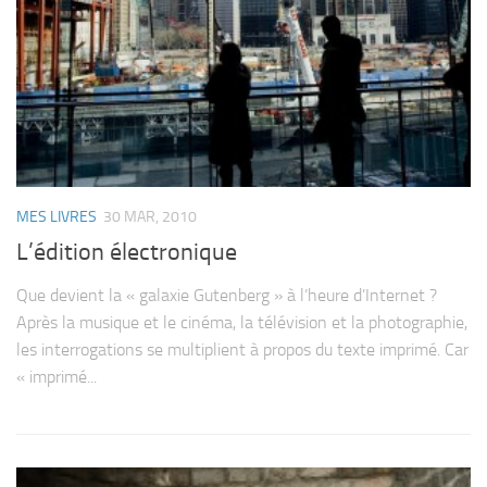
MES LIVRES
30 MAR, 2010
L’édition électronique
Que devient la « galaxie Guten­berg » à l’heure d’Internet ?
Après la musique et le cinéma, la télé­vi­sion et la pho­to­gra­phie,
les inter­ro­ga­tions se mul­ti­plient à pro­pos du texte imprimé. Car
« imprimé...