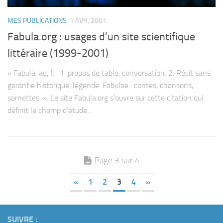
MES PUBLICATIONS
1 AVR, 2001
Fabula.org : usages d’un site scientifique
littéraire (1999-2001)
« Fabula, ae, f. : 1. propos de table, conversation. 2. Récit sans
garantie historique, légende. Fabulae : contes, chansons,
sornettes. ». Le site Fabula.org s’ouvre sur cette citation qui
définit le champ d’étude...
Page 3 sur 4
«
1
2
3
4
»
SUIVRE :