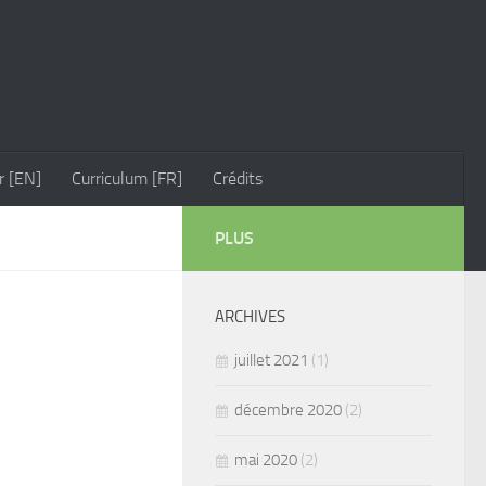
r [EN]
Curriculum [FR]
Crédits
PLUS
ARCHIVES
juillet 2021
(1)
décembre 2020
(2)
mai 2020
(2)