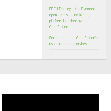
EDCH Training – the Diamond
open access online training
platform launched by
OpenEdition
Focus: update on OpenEdition’s
usage reporting services