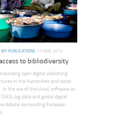
/
MY PUBLICATIONS
17 AVR, 2014
ccess to bibliodiversity
urrounding open digital publishing
uctures in the humanities and social
. In the era of the cloud, software as
 (SAS), big data and global digital
the debate surrounding European
...