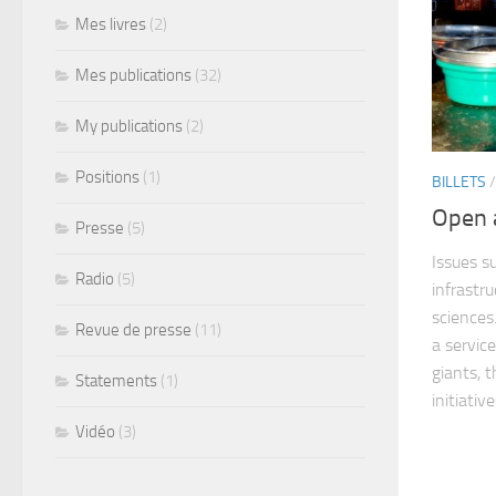
Mes livres
(2)
Mes publications
(32)
My publications
(2)
Positions
(1)
BILLETS
Open a
Presse
(5)
Issues s
Radio
(5)
infrastr
sciences
Revue de presse
(11)
a service
giants, 
Statements
(1)
initiatives
Vidéo
(3)