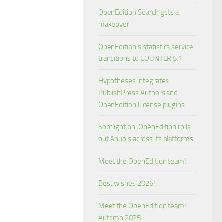
OpenEdition Search gets a
makeover
OpenEdition’s statistics service
transitions to COUNTER 5.1
Hypotheses integrates
PublishPress Authors and
OpenEdition License plugins
Spotlight on: OpenEdition rolls
out Anubis across its platforms
Meet the OpenEdition team!
Best wishes 2026!
Meet the OpenEdition team!
Automn 2025