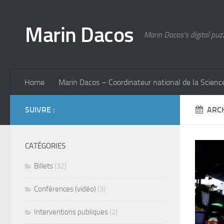
Marin Dacos
Marin Dacos's digital puz
Home
Marin Dacos – Coordinateur national de la Scienc
SUIVRE :
ARCH
CATÉGORIES
Billets
(32)
Conférences (vidéo)
(3)
Interventions publiques
(2)