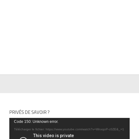
PRIVÉS DE SAVOIR ?
Lecteur
Code 150: Unknown error.
vidéo
Télécharger le fichier: https://www.youtube.com/watch?v=WnxqoP-c0ZE&_=1