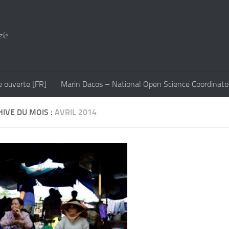
zle
e ouverte [FR]
Marin Dacos – National Open Science Coordinato
IVE DU MOIS :
AVRIL 2014