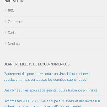
INVOLVED IN
BSN
Centernet
Dariah
Nedimah
DERNIERS BILLETS DE BLOGO-NUMERICUS
“Autrement dit, pour lutter contre un virus, il faut confiner la
population… mais surtout pas les données scientifiques”
Des nains sur les épaules de géants : ouvrir la science en France
Hypothèses 2008-2018. De la coupe aux lèvres, et des lèvres à la
recherche sur les usages. 10 ans déjà, 20 ans bientôt