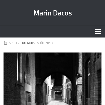
Marin Dacos
Home
ARCHIVE DU MOIS :
AOÛT 2013
Marin Dacos – Coordinateur national de la Science ouverte [FR]
Marin Dacos – National Open Science Coordinator [EN]
Curriculum [FR]
Crédits