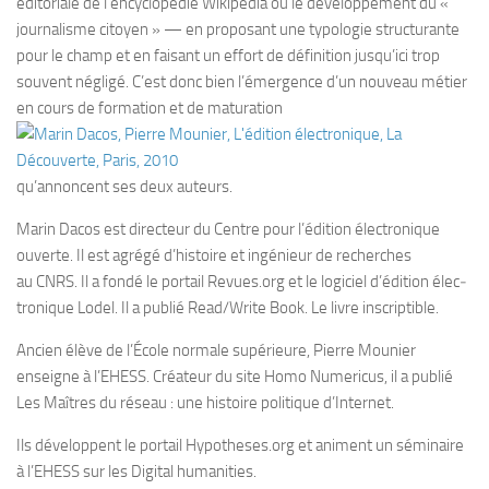
édito­riale de l’encyclopédie Wiki­pe­dia ou le déve­lop­pe­ment du «
jour­na­lisme citoyen » — en pro­po­sant une typo­lo­gie struc­tu­rante
pour le champ et en fai­sant un effort de défi­ni­tion jusqu’ici trop
sou­vent négligé. C’est donc bien l’émergence d’un nou­veau métier
en cours de for­ma­tion et de matu­ra­tion
qu’annoncent ses deux auteurs.
Marin Dacos est direc­teur du Centre pour l’édition élec­tro­nique
ouverte. Il est agrégé d’histoire et ingé­nieur de recherches
au CNRS. Il a fondé le por­tail Revues​.org et le logi­ciel d’édition élec­
tro­nique Lodel. Il a publié Read/​Write Book. Le livre inscriptible.
Ancien élève de l’École nor­male supé­rieure, Pierre Mou­nier
enseigne à l’EHESS. Créa­teur du site Homo Nume­ri­cus, il a publié
Les Maîtres du réseau : une his­toire poli­tique d’Internet.
Ils déve­loppent le por­tail Hypo​theses​.org et animent un sémi­naire
à l’EHESS sur les Digi­tal humanities.