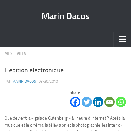
Marin Dacos
Home
MES LIVRES
Marin Dacos – Coordinateur national de la Science ouverte [FR]
L’édition électronique
Marin Dacos – National Open Science Coordinator [EN]
PAR
MARIN DACOS
· 03/30/2010
Curriculum [FR]
Share
Crédits
Que devient la « galaxie Guten­berg » à l’heure d’Internet ? Après la
musique et le cinéma, la télé­vi­sion et la pho­to­gra­phie, les inter­ro­