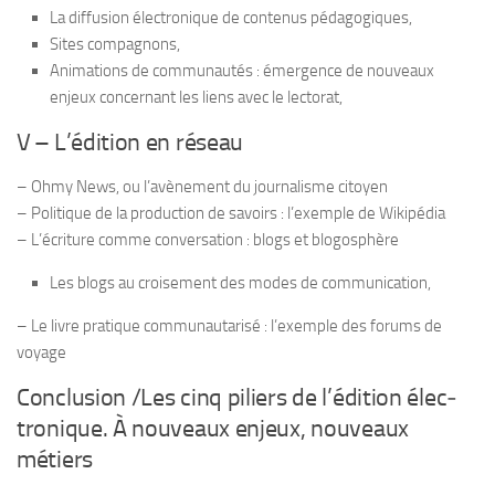
La dif­fu­sion élec­tro­nique de conte­nus pédagogiques,
Sites com­pa­gnons,
Ani­ma­tions de com­mu­nau­tés : émer­gence de nou­veaux
enjeux concer­nant les liens avec le lectorat,
V – L’édition en réseau
– Ohmy News, ou l’avènement du jour­na­lisme citoyen
– Poli­tique de la pro­duc­tion de savoirs : l’exemple de Wiki­pé­dia
– L’écriture comme conver­sa­tion : blogs et blogosphère
Les blogs au croi­se­ment des modes de communication,
– Le livre pra­tique com­mu­nau­ta­risé : l’exemple des forums de
voyage
Conclu­sion /​Les cinq piliers de l’édition élec­
tro­nique. À nou­veaux enjeux, nou­veaux
métiers