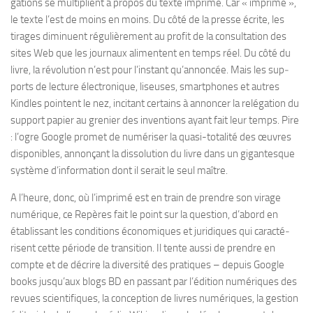
ga­tions se mul­ti­plient à pro­pos du texte imprimé. Car « imprimé »,
le texte l’est de moins en moins. Du côté de la presse écrite, les
tirages dimi­nuent régu­liè­re­ment au pro­fit de la consul­ta­tion des
sites Web que les jour­naux ali­mentent en temps réel. Du côté du
livre, la révo­lu­tion n’est pour l’instant qu’annoncée. Mais les sup­
ports de lec­ture élec­tro­nique, liseuses, smart­phones et autres
Kindles pointent le nez, inci­tant cer­tains à annon­cer la relé­ga­tion du
sup­port papier au gre­nier des inven­tions ayant fait leur temps. Pire
: l’ogre Google pro­met de numé­ri­ser la quasi-​totalité des œuvres
dis­po­nibles, annon­çant la dis­so­lu­tion du livre dans un gigan­tesque
sys­tème d’information dont il serait le seul maître.
A l’heure, donc, où l’imprimé est en train de prendre son virage
numé­rique, ce Repères fait le point sur la ques­tion, d’abord en
établis­sant les condi­tions écono­miques et juri­diques qui carac­té­
risent cette période de tran­si­tion. Il tente aussi de prendre en
compte et de décrire la diver­sité des pra­tiques – depuis Google
books jusqu’aux blogs BD en pas­sant par l’édition numé­riques des
revues scien­ti­fiques, la concep­tion de livres numé­riques, la ges­tion