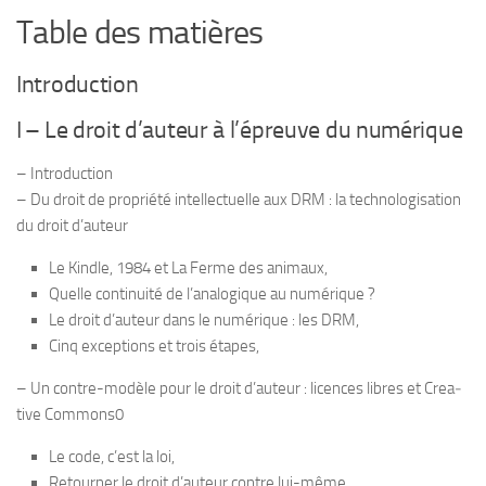
Table des matières
Intro­duc­tion
I – Le droit d’auteur à l’épreuve du numérique
– Intro­duc­tion
– Du droit de pro­priété intel­lec­tuelle aux DRM : la tech­no­lo­gi­sa­tion
du droit d’auteur
Le Kindle, 1984 et La Ferme des animaux,
Quelle conti­nuité de l’analogique au numérique ?
Le droit d’auteur dans le numé­rique : les DRM,
Cinq excep­tions et trois étapes,
– Un contre-​modèle pour le droit d’auteur : licences libres et Crea­
tive Commons0
Le code, c’est la loi,
Retour­ner le droit d’auteur contre lui-​même,