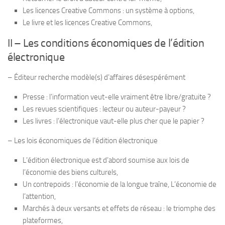
Les licences Crea­tive Com­mons : un sys­tème à options,
Le livre et les licences Crea­tive Commons,
II – Les condi­tions écono­miques de l’édition
électronique
– Éditeur recherche modèle(s) d’affaires désespérément
Presse : l’information veut-​elle vrai­ment être libre/​gratuite ?
Les revues scien­ti­fiques : lec­teur ou auteur-​payeur ?
Les livres : l’électronique vaut-​elle plus cher que le papier ?
– Les lois écono­miques de l’édition électronique
L’édition élec­tro­nique est d’abord sou­mise aux lois de
l’économie des biens culturels,
Un contre­poids : l’économie de la longue traîne, L’économie de
l’attention,
Mar­chés à deux ver­sants et effets de réseau : le triomphe des
plateformes,