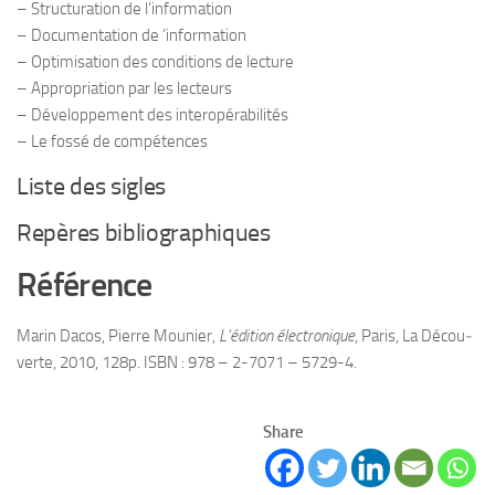
– Struc­tu­ra­tion de l’information
– Docu­men­ta­tion de ’infor­ma­tion
– Opti­mi­sa­tion des condi­tions de lec­ture
– Appro­pria­tion par les lec­teurs
– Déve­lop­pe­ment des inter­opé­ra­bi­li­tés
– Le fossé de compétences
Liste des sigles
Repères biblio­gra­phiques
Réfé­rence
Marin Dacos, Pierre Mou­nier,
L’édition élec­tro­nique
, Paris, La Décou­
verte, 2010, 128p. ISBN : 978 – 2-​7071 – 5729-​4.
Share