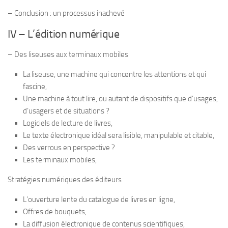
– Conclu­sion : un pro­ces­sus inachevé
IV – L’édition numé­rique
– Des liseuses aux ter­mi­naux mobiles
La liseuse, une machine qui concentre les atten­tions et qui
fascine,
Une machine à tout lire, ou autant de dis­po­si­tifs que d’usages,
d’usagers et de situations ?
Logi­ciels de lec­ture de livres,
Le texte élec­tro­nique idéal sera lisible, mani­pu­lable et citable,
Des ver­rous en perspective ?
Les ter­mi­naux mobiles,
Stra­té­gies numé­riques des éditeurs
L’ouverture lente du cata­logue de livres en ligne,
Offres de bouquets,
La dif­fu­sion élec­tro­nique de conte­nus scientifiques,