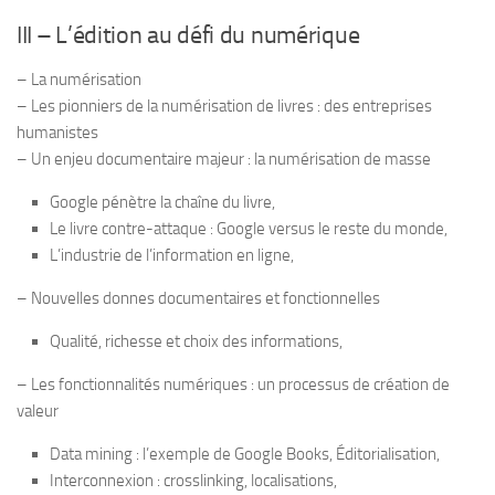
III – L’édition au défi du numérique
– La numé­ri­sa­tion
– Les pion­niers de la numé­ri­sa­tion de livres : des entre­prises
huma­nistes
– Un enjeu docu­men­taire majeur : la numé­ri­sa­tion de masse
Google pénètre la chaîne du livre,
Le livre contre-​attaque : Google ver­sus le reste du monde,
L’industrie de l’information en ligne,
– Nou­velles donnes docu­men­taires et fonctionnelles
Qua­lité, richesse et choix des informations,
– Les fonc­tion­na­li­tés numé­riques : un pro­ces­sus de créa­tion de
valeur
Data mining : l’exemple de Google Books, Éditorialisation,
Inter­con­nexion : cross­lin­king, localisations,