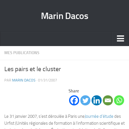
Marin Dacos
Home
MES PUBLICATIONS
Marin Dacos – Coordinateur national de la Science ouverte [FR]
Les pairs et le cluster
Marin Dacos – National Open Science Coordinator [EN]
PAR
MARIN DACOS
· 01/31/2007
Curriculum [FR]
Share
Crédits
Le 31 jan­vier 2007, s’est dérou­lée à Paris une
Jour­née d’étude
des
Urfist (Uni­tés régio­nales de for­ma­tion à l’information scien­ti­fique et