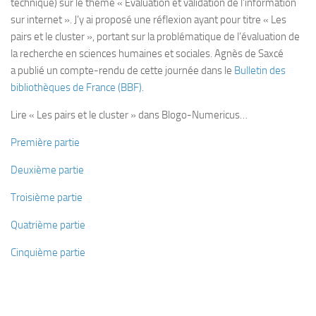
tech­nique) sur le thème « Évalua­tion et vali­da­tion de l’information
sur inter­net ». J’y ai pro­posé une réflexion ayant pour titre « Les
pairs et le clus­ter », por­tant sur la pro­blé­ma­tique de l’évaluation de
la recherche en sciences humaines et sociales. Agnès de Saxcé
a publié un compte-​rendu de cette jour­née dans le
Bul­le­tin des
biblio­thèques de France (BBF)
.
Lire « Les pairs et le cluster » dans Blogo-Numericus…
Première partie
Deuxième partie
Troisième partie
Quatrième partie
Cinquième partie