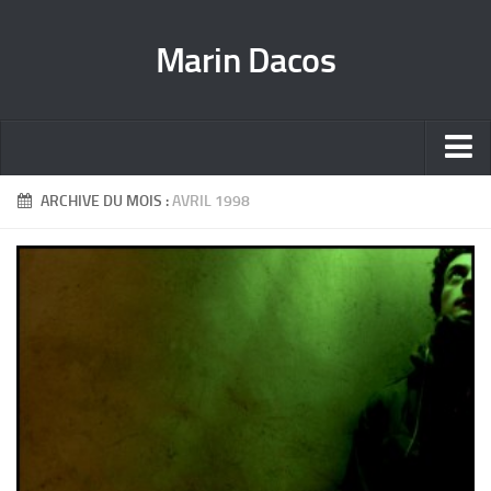
Marin Dacos
Home
ARCHIVE DU MOIS :
AVRIL 1998
Marin Dacos – Coordinateur national de la Science ouverte [FR]
Marin Dacos – National Open Science Coordinator [EN]
Curriculum [FR]
Crédits