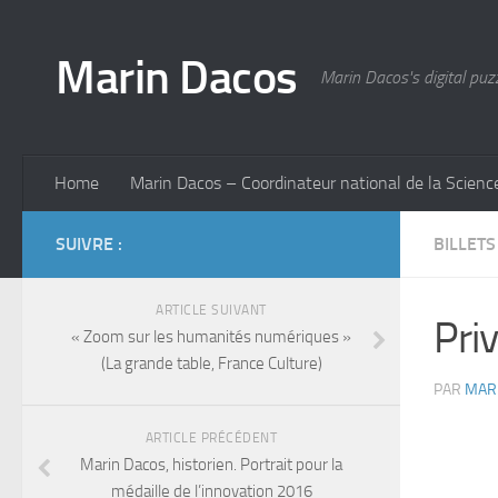
Marin Dacos
Marin Dacos's digital puz
Home
Marin Dacos – Coordinateur national de la Scienc
SUIVRE :
BILLETS
ARTICLE SUIVANT
Pri
« Zoom sur les humanités numériques »
(La grande table, France Culture)
PAR
MAR
ARTICLE PRÉCÉDENT
Marin Dacos, historien. Portrait pour la
médaille de l’innovation 2016