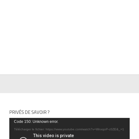
PRIVÉS DE SAVOIR ?
Lecteur
Code 150: Unknown error.
vidéo
Télécharger le fichier: https://www.youtube.com/watch?v=WnxqoP-c0ZE&_=1