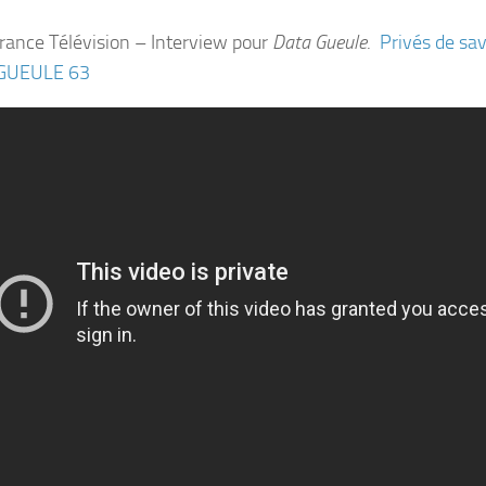
ance Télévision – Interview pour
Data Gueule
.
Privés de sav
GUEULE 63