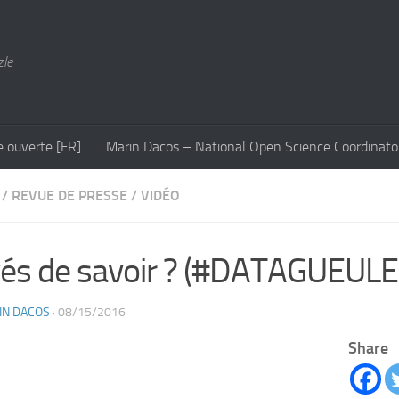
zle
e ouverte [FR]
Marin Dacos – National Open Science Coordinato
/
REVUE DE PRESSE
/
VIDÉO
vés de savoir ? (#DATAGUEULE
IN DACOS
· 08/15/2016
Share