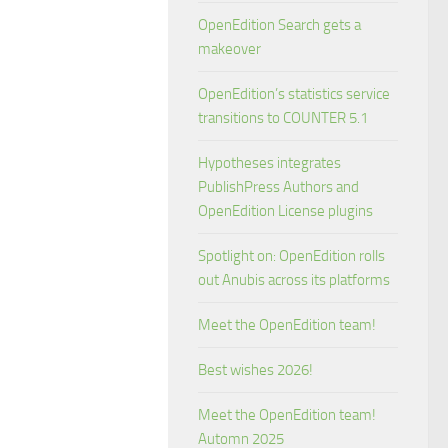
OpenEdition Search gets a
makeover
OpenEdition’s statistics service
transitions to COUNTER 5.1
Hypotheses integrates
PublishPress Authors and
OpenEdition License plugins
Spotlight on: OpenEdition rolls
out Anubis across its platforms
Meet the OpenEdition team!
Best wishes 2026!
Meet the OpenEdition team!
Automn 2025