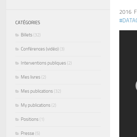
2016 Fr
#DATA
CATÉGORIES
Billets
(32)
Conférences (vidéo)
(3)
Interventions publiques
(2)
Mes livres
(2)
Mes publications
(32)
My publications
(2)
Positions
(1)
Presse
(5)