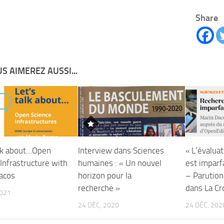
Share
S AIMEREZ AUSSI...
alk about…Open
Interview dans Sciences
« L’évaluat
Infrastructure with
humaines : « Un nouvel
est imparfa
acos
horizon pour la
– Parution
recherche »
dans La Cr
2021
24 DÉC, 2020
24 DÉC, 202