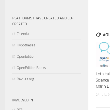
PLATFORMS I HAVE CREATED AND CO-
CREATED
Calenda
VOU
Hypotheses
OpenEdition
OpenEdition Books
Let’s t
Revues.org
Science 
Marin D
24 JUIL, 
INVOLVED IN