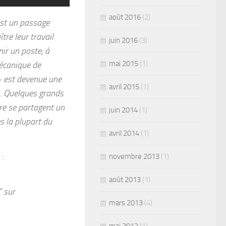
août 2016
(2)
est un passage
tre leur travail
juin 2016
(3)
nir un poste, à
mai 2015
(1)
mécanique de
 – est devenue une
avril 2015
(1)
s. Quelques grands
re se partagent un
juin 2014
(1)
s la plupart du
avril 2014
(1)
:
novembre 2013
(1)
août 2013
(1)
” sur
mars 2013
(4)