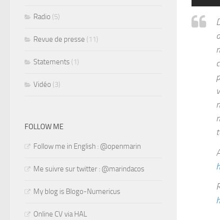
Radio
(5)
D
o
Revue de presse
(11)
m
Statements
(1)
c
p
Vidéo
(3)
v
n
m
FOLLOW ME
t
Follow me in English : @openmarin
A
h
Me suivre sur twitter : @marindacos
R
My blog is Blogo-Numericus
h
Online CV via HAL