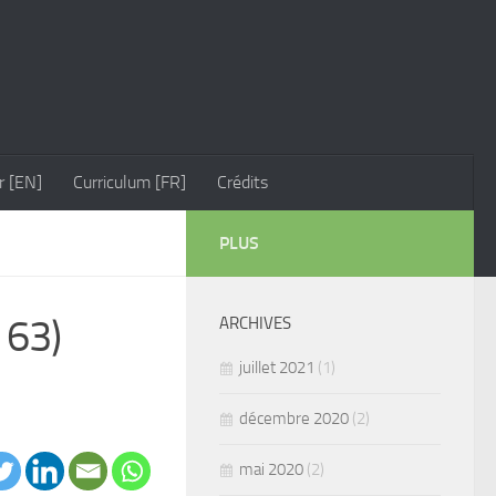
r [EN]
Curriculum [FR]
Crédits
PLUS
 63)
ARCHIVES
juillet 2021
(1)
décembre 2020
(2)
mai 2020
(2)