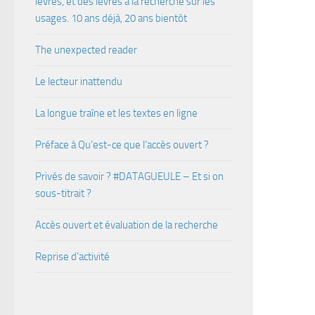
lèvres, et des lèvres à la recherche sur les
usages. 10 ans déjà, 20 ans bientôt
The unexpected reader
Le lecteur inattendu
La longue traîne et les textes en ligne
Préface à Qu’est-ce que l’accès ouvert ?
Privés de savoir ? #DATAGUEULE – Et si on
sous-titrait ?
Accès ouvert et évaluation de la recherche
Reprise d’activité