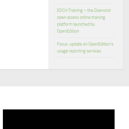
EDCH Training – the Diamond
open access online training
platform launched by
OpenEdition
Focus: update on OpenEdition’s
usage reporting services