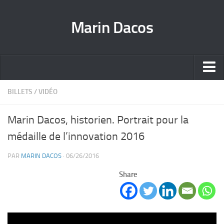
Marin Dacos
Home
BILLETS
/
VIDÉO
Marin Dacos – Coordinateur national de la Science ouverte [FR]
Marin Dacos, historien. Portrait pour la
médaille de l’innovation 2016
Marin Dacos – National Open Science Coordinator [EN]
Curriculum [FR]
PAR
MARIN DACOS
· 06/26/2016
Crédits
Share