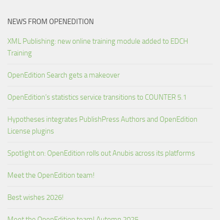
NEWS FROM OPENEDITION
XML Publishing: new online training module added to EDCH
Training
OpenEdition Search gets a makeover
OpenEdition’s statistics service transitions to COUNTER 5.1
Hypotheses integrates PublishPress Authors and OpenEdition
License plugins
Spotlight on: OpenEdition rolls out Anubis across its platforms
Meet the OpenEdition team!
Best wishes 2026!
Meet the OpenEdition team! Automn 2025