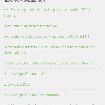
NEWS FROM OPENEDITION
XML Publishing: new online training module added to EDCH
Training
OpenEdition Search gets a makeover
OpenEdition’s statistics service transitions to COUNTER 5.1
Hypotheses integrates PublishPress Authors and OpenEdition
License plugins
Spotlight on: OpenEdition rolls out Anubis across its platforms
Meet the OpenEdition team!
Best wishes 2026!
Meet the OpenEdition team! Automn 2025