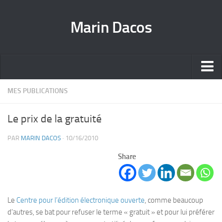
Marin Dacos
Home
MES PUBLICATIONS
Marin Dacos – Coordinateur national de la Science ouverte [FR]
Le prix de la gratuité
Marin Dacos – National Open Science Coordinator [EN]
PAR
MARIN DACOS
· 10/16/2010
Curriculum [FR]
Share
Crédits
Le
Centre pour l’édition élec­tro­nique ouverte
, comme beau­coup
d’autres, se bat pour refu­ser le terme « gra­tuit » et pour lui pré­fé­rer