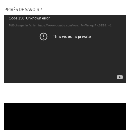
PRIVÉS DE SAVOIR ?
Lecteur
Code 150: Unknown error.
vidéo
Télécharger le fichier: https://www.youtube.com/watch?v=WnxqoP-c0ZE&_=1