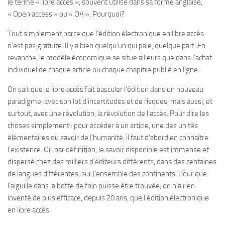
le terme « libre accès », sou­vent uti­lisé dans sa forme anglaise,
« Open access » ou « OA ». Pourquoi?
Tout sim­ple­ment parce que l’édition élec­tro­nique en libre accès
n’est pas gra­tuite. Il y a bien quelqu’un qui paie, quelque part. En
revanche, le modèle écono­mique se situe ailleurs que dans l’achat
indi­vi­duel de chaque article ou chaque cha­pitre publié en ligne.
On sait que le libre accès fait bas­cu­ler l’édition dans un nou­veau
para­digme, avec son lot d’incertitudes et de risques, mais aussi, et
sur­tout, avec une révo­lu­tion, la révo­lu­tion de l’accès. Pour dire les
choses sim­ple­ment : pour accé­der à un article, une des uni­tés
élémen­taires du savoir de l’humanité, il faut d’abord en connaître
l’existence. Or, par défi­ni­tion, le savoir dis­po­nible est immense et
dis­persé chez des mil­liers d’éditeurs dif­fé­rents, dans des cen­taines
de langues dif­fé­rentes, sur l’ensemble des conti­nents. Pour que
l’aiguille dans la botte de foin puisse être trou­vée, on n’a rien
inventé de plus effi­cace, depuis 20 ans, que l’édition élec­tro­nique
en libre accès.